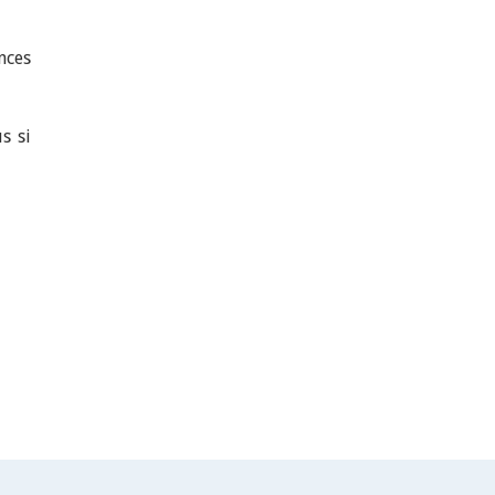
nces
s si