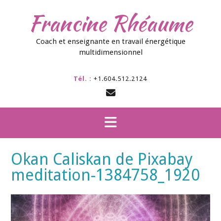
Skip
Francine Rhéaume
to
content
Coach et enseignante en travail énergétique
multidimensionnel
Tél. :
+1.604.512.2124
Okan Caliskan de Pixabay
meditation-1384758_1920