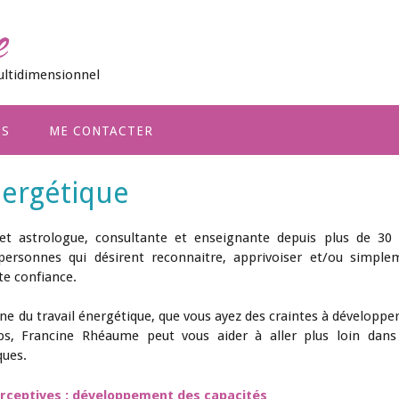
e
ultidimensionnel
OS
ME CONTACTER
nergétique
t astrologue, consultante et enseignante depuis plus de 30 
personnes qui désirent reconnaitre, apprivoiser et/ou simple
te confiance.
e du travail énergétique, que vous ayez des craintes à développe
s, Francine Rhéaume peut vous aider à aller plus loin dans
ques.
rceptives : développement des capacités